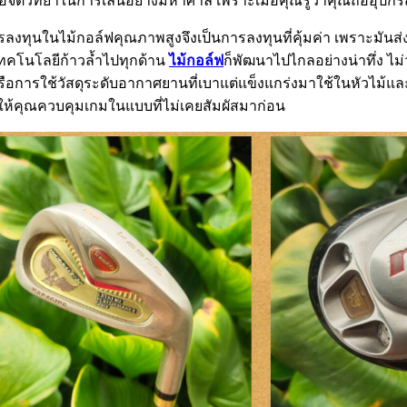
งมีผลต่อจิตวิทยาในการเล่นอย่างมหาศาล เพราะเมื่อคุณรู้ว่าคุณถืออุป
งทุนในไม้กอล์ฟคุณภาพสูงจึงเป็นการลงทุนที่คุ้มค่า เพราะมันส่
ทคโนโลยีก้าวล้ำไปทุกด้าน
ไม้กอล์ฟ
ก็พัฒนาไปไกลอย่างน่าทึ่ง ไม
รใช้วัสดุระดับอากาศยานที่เบาแต่แข็งแกร่งมาใช้ในหัวไม้และก้
ให้คุณควบคุมเกมในแบบที่ไม่เคยสัมผัสมาก่อน