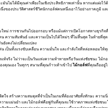
าะมันไม่ได้มีคุณค่าเพียงในเชิงประสิทธิภาพเท่านั้น หากแต่แฝงไว
หนึ่งของประวัติศาสตร์ชีวิตนักกอล์ฟคนหนึ่งเอาไว้อย่างภาคภูมิ 
ามใหม่ การชวนกันไปออกรอบ หรือแม้แต่การเปิดโอกาสทางธุรกิจที
ู้คน ความสัมพันธ์ และความเป็นไปได้ใหม่ๆ ที่ไม่สิ้นสุด ในท้ายที
นยังคงไม่เปลี่ยนแปลง
่น เป็นทั้งแรงขับเคลื่อน ความมั่นใจ และกำลังใจที่หล่อหลอมให้ท
ท้จริง ไม่ว่าจะเป็นวันแห่งความท้าทายหรือวันแห่งชัยชนะ ไม้กอล์
คุณเอง ในทุกๆ สนามที่คุณก้าวเท้าเข้าไป
ไม้กอล์ฟ
ที่คุณถืออยู
ละจิตใจ สร้างความสมดุลที่จำเป็นในเกมที่ต้องอาศัยทั้งทักษะ คว
งความแม่นยำ และไม้กอล์ฟคือพู่กันที่คุณจะใช้วาดภาพแห่งชัยชนะใ