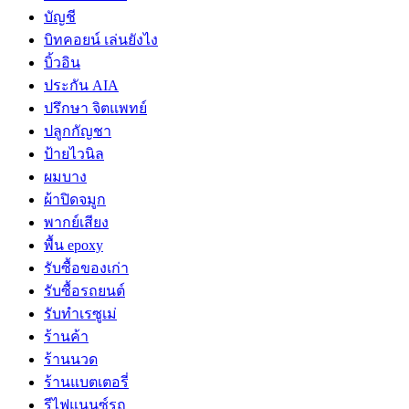
บัญชี
บิทคอยน์ เล่นยังไง
บิ้วอิน
ประกัน AIA
ปรึกษา จิตแพทย์
ปลูกกัญชา
ป้ายไวนิล
ผมบาง
ผ้าปิดจมูก
พากย์เสียง
พื้น epoxy
รับซื้อของเก่า
รับซื้อรถยนต์
รับทำเรซูเม่
ร้านค้า
ร้านนวด
ร้านแบตเตอรี่
รีไฟแนนซ์รถ