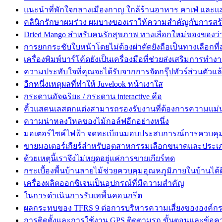
แนะนำที่พักใจกลางเมืองกาญ ใกล้ร้านอาหาร คาเฟ่ และแล
คลินิกรักษาผมร่วง ผมบางของเราให้ความสำคัญกับการสร
Dried Mango สำหรับคนรักสุขภาพ ทางเลือกใหม่ของของว่า
การยกกระชับใบหน้าโดยไม่ต้องผ่าตัดยังถือเป็นทางเลือกที
เครื่องพิมพ์บาร์โค้ดยังเป็นเครื่องมือที่ช่วยส่งเสริมการทำง
ความประทับใจที่คุณจะได้รับจากการจัดกรุ๊ปทัวร์ส่วนตัวแล
อีกหนึ่งเหตุผลที่ทำให้ Juvelook หน้าเงาใส
กระดานอัจฉริยะ / กระดาน interactive คือ
คิ้วแสตนเลสตกแต่งสามารถรองรับงานที่ต้องการความแม่
ความน่าหลงใหลของไม้กอล์ฟอีกอย่างหนึ่ง
มอเตอร์ไซค์ไฟฟ้า จดทะเบียนมอบประสบการณ์การควบคุมท
ขายมอเตอร์เกียร์สำหรับอุตสาหกรรมเลือกขนาดและประเ
ด้วยเหตุนี้เราจึงไม่หยุดอยู่แค่การขายเกียร์ทด
กระเบื้องพื้นบ้านลายไม้ช่วยควบคุมอุณหภูมิภายในบ้านได้ด
เครื่องผลิตออกซิเจนเป็นอุปกรณ์ที่มีความสำคัญ
ในการดำเนินการรับเทพื้นคอนกรีต
ผลกระทบของ TFRS 9 ต่อการบริหารความเสี่ยงขององค์ก
การติดตั้งและการใช้งาน GPS ติดตามรถ ขั้นตอนและข้อค