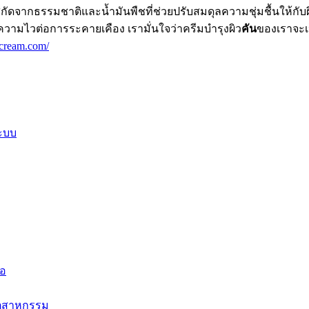
รสกัดจากธรรมชาติและน้ำมันพืชที่ช่วยปรับสมดุลความชุ่มชื้นให้ก
มีความไวต่อการระคายเคือง เรามั่นใจว่าครีมบำรุงผิว
คัน
ของเราจะเป
cream.com/
ระบบ
ือ
อุตสาหกรรม