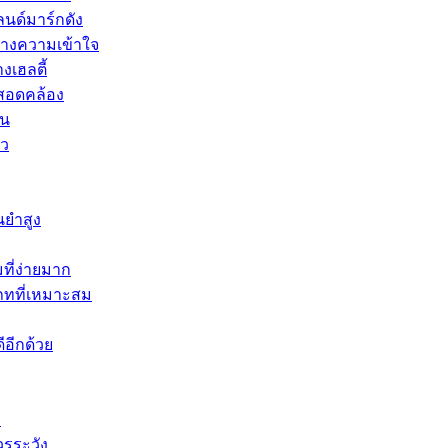
นด์มาร์กดัง
้างความเข้าใจ
งเฮลตี้
่สอดคล้อง
าน
้ว
นยำสูง
ี่ง่ายมาก
ภทที่เหมาะสม
ีอีกด้วย
ร
วรระวัง