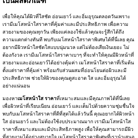
เป็นผลิตภัณฑ์
เพื่อให้คุณได้ผิวที่ใสชัด อ่อนเยาว์ และอิ่มอุรุณตลอดวันเพราะ
เรามีเมโสหน้าใสราคาที่คุ้มค่าและมีประสิทธิภาพ เพื่อความ
สวยงามของคุณทุกวัน เพียงแค่ลองใช้แล้วคุณจะรู้สึกได้ถึง
ความแตกต่างทันที พบกับเมโสหน้าใสราคาพิเศษได้ที่นี่เลย คุณ
อยากมีผิวหน้าใสชัดใสแบบนุ่มนวล แต่ไม่ต้องเสียเงินเยอะ ไม่
ต้องกังวล เรามีเมโสหน้าใสราคาเบาๆ ที่จะทำให้คุณมีผิวหน้าที่
สวยงามและอ่อนเยาว์ได้อย่างคุ้มค่า เมโสหน้าใสราคาที่เริ่มต้น
ตั้งแต่ราคาที่คุ้มค่า พร้อมกับส่วนผสมที่อ่อนโยนต่อผิวและมี
ประสิทธิภาพ ช่วยให้ผิวของคุณดูสะอาด ใส และอิ่มอุรุณได้
อย่างแน่นอน
มองหา
เมโสหน้าใส ราคา
ที่เหมาะสมและมีคุณภาพได้ที่นี่เลย
เพื่อผิวหน้าที่เรียบเนียน อ่อนเยาว์ และเต็มไปด้วยความชุ่มชื่นใจ
พบกับเมโสหน้าใสราคาที่ดีที่สุดได้แล้ววันนี้ คุณอยากได้ผิวหน้า
ใส อ่อนเยาว์ และไม่ต้องใช้งบประมาณมาก เรามีเมโสหน้าใส
ราคาที่เหมาะสมและมีประสิทธิภาพสูง เพื่อให้คุณสามารถมีผิว
ที่สวยงามได้อย่างสบายใจ เมโสหน้าใสราคาพิเศษที่เรานำเสนอ