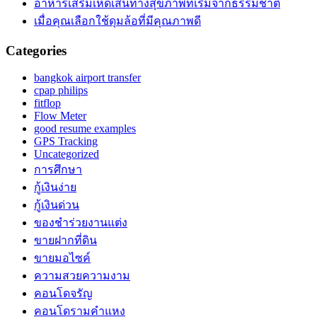
อาหารเสริมเห็ดเส้นทางสุขภาพที่เริ่มจากธรรมชาติ
เมื่อคุณเลือกใช้ดุมล้อที่มีคุณภาพดี
Categories
bangkok airport transfer
cpap philips
fitflop
Flow Meter
good resume examples
GPS Tracking
Uncategorized
การศึกษา
กู้เงินง่าย
กู้เงินด่วน
ของชำร่วยงานแต่ง
ขายฝากที่ดิน
ขายมอไซค์
ความสวยความงาม
คอนโดจรัญ
คอนโดรามคำแหง