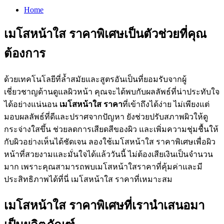
Home
เมโสหน้าใส ราคาพิเศษเป็นตัวช่วยที่คุณ
ต้องการ
ด้วยเทคโนโลยีที่ล้ำสมัยและสูตรอันเป็นที่ยอมรับจากผู้
เชี่ยวชาญด้านดูแลผิวหน้า คุณจะได้พบกับผลลัพธ์ที่น่าประทับใจ
ได้อย่างแน่นอน
เมโสหน้าใส ราคา
ที่เข้าถึงได้ง่าย ไม่เพียงแต่
มอบผลลัพธ์ที่ดีและปราศจากปัญหา ยังช่วยปรับสภาพผิวให้ดู
กระจ่างใสขึ้น ช่วยลดการเสียดสีของผิว และเพิ่มความชุ่มชื้นให้
กับผิวอย่างเห็นได้ชัดเจน ลองใช้เมโสหน้าใส ราคาพิเศษเพื่อผิว
หน้าที่สวยงามและมั่นใจได้แล้ววันนี้ ไม่ต้องเสียเงินเป็นจำนวน
มาก เพราะคุณสามารถพบเมโสหน้าใสราคาที่คุ้มค่าและมี
ประสิทธิภาพได้ที่นี่ เมโสหน้าใส ราคาที่เหมาะสม
เมโสหน้าใส ราคาพิเศษที่เรานำเสนอมา