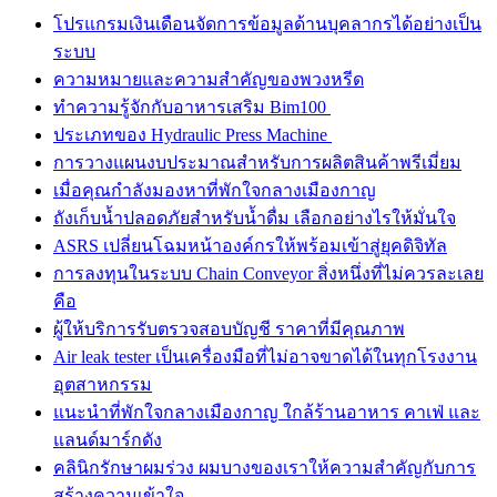
โปรแกรมเงินเดือนจัดการข้อมูลด้านบุคลากรได้อย่างเป็น
ระบบ
ความหมายและความสำคัญของพวงหรีด
ทำความรู้จักกับอาหารเสริม Bim100
ประเภทของ Hydraulic Press Machine
การวางแผนงบประมาณสำหรับการผลิตสินค้าพรีเมี่ยม
เมื่อคุณกำลังมองหาที่พักใจกลางเมืองกาญ
ถังเก็บน้ำปลอดภัยสำหรับน้ำดื่ม เลือกอย่างไรให้มั่นใจ
ASRS เปลี่ยนโฉมหน้าองค์กรให้พร้อมเข้าสู่ยุคดิจิทัล
การลงทุนในระบบ Chain Conveyor สิ่งหนึ่งที่ไม่ควรละเลย
คือ
ผู้ให้บริการรับตรวจสอบบัญชี ราคาที่มีคุณภาพ
Air leak tester เป็นเครื่องมือที่ไม่อาจขาดได้ในทุกโรงงาน
อุตสาหกรรม
แนะนำที่พักใจกลางเมืองกาญ ใกล้ร้านอาหาร คาเฟ่ และ
แลนด์มาร์กดัง
คลินิกรักษาผมร่วง ผมบางของเราให้ความสำคัญกับการ
สร้างความเข้าใจ