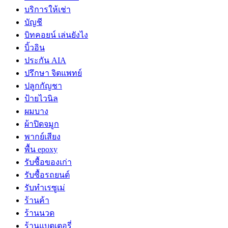
บริการให้เช่า
บัญชี
บิทคอยน์ เล่นยังไง
บิ้วอิน
ประกัน AIA
ปรึกษา จิตแพทย์
ปลูกกัญชา
ป้ายไวนิล
ผมบาง
ผ้าปิดจมูก
พากย์เสียง
พื้น epoxy
รับซื้อของเก่า
รับซื้อรถยนต์
รับทำเรซูเม่
ร้านค้า
ร้านนวด
ร้านแบตเตอรี่