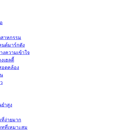
ือ
อุตสาหกรรม
นด์มาร์กดัง
้างความเข้าใจ
งเฮลตี้
่สอดคล้อง
าน
้ว
นยำสูง
ี่ง่ายมาก
ภทที่เหมาะสม