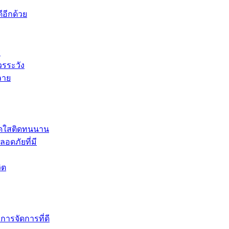
ีอีกด้วย
ร
วรระวัง
ลาย
นสดใสติดทนนาน
ดภัยที่มี
ิต
การจัดการที่ดี