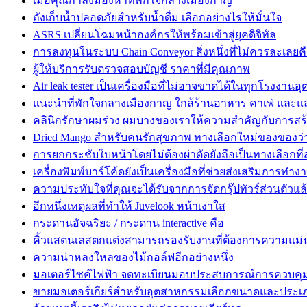
เมื่อคุณกำลังมองหาที่พักใจกลางเมืองกาญ
ถังเก็บน้ำปลอดภัยสำหรับน้ำดื่ม เลือกอย่างไรให้มั่นใจ
ASRS เปลี่ยนโฉมหน้าองค์กรให้พร้อมเข้าสู่ยุคดิจิทัล
การลงทุนในระบบ Chain Conveyor สิ่งหนึ่งที่ไม่ควรละเลยค
ผู้ให้บริการรับตรวจสอบบัญชี ราคาที่มีคุณภาพ
Air leak tester เป็นเครื่องมือที่ไม่อาจขาดได้ในทุกโรงงาน
แนะนำที่พักใจกลางเมืองกาญ ใกล้ร้านอาหาร คาเฟ่ และแล
คลินิกรักษาผมร่วง ผมบางของเราให้ความสำคัญกับการสร
Dried Mango สำหรับคนรักสุขภาพ ทางเลือกใหม่ของของว่า
การยกกระชับใบหน้าโดยไม่ต้องผ่าตัดยังถือเป็นทางเลือกที
เครื่องพิมพ์บาร์โค้ดยังเป็นเครื่องมือที่ช่วยส่งเสริมการทำง
ความประทับใจที่คุณจะได้รับจากการจัดกรุ๊ปทัวร์ส่วนตัวแล
อีกหนึ่งเหตุผลที่ทำให้ Juvelook หน้าเงาใส
กระดานอัจฉริยะ / กระดาน interactive คือ
คิ้วแสตนเลสตกแต่งสามารถรองรับงานที่ต้องการความแม่
ความน่าหลงใหลของไม้กอล์ฟอีกอย่างหนึ่ง
มอเตอร์ไซค์ไฟฟ้า จดทะเบียนมอบประสบการณ์การควบคุมท
ขายมอเตอร์เกียร์สำหรับอุตสาหกรรมเลือกขนาดและประเ